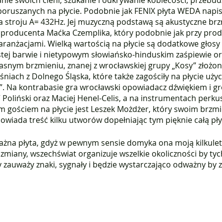
e swoich cieni, szukanie i odkrywanie kobiecości, przebudz
poruszanych na płycie. Podobnie jak FENIX płyta WEDA napis
a stroju A= 432Hz. Jej muzyczną podstawą są akustyczne br
i producenta Maćka Czemplika, który podobnie jak przy produ
 aranżacjami. Wielką wartością na płycie są dodatkowe głos
stej barwie i nietypowym słowiańsko-hinduskim zaśpiewie or
asnym brzmieniu, znanej z wrocławskiej grupy „Kosy” złożon
niach z Dolnego Śląska, które także zagościły na płycie uż
. Na kontrabasie gra wrocławski opowiadacz dźwiękiem i g
 Poliński oraz Maciej Henel-Celis, a na instrumentach perk
 gościem na płycie jest Leszek Możdżer, który swoim brzm
iada treść kilku utworów dopełniając tym pięknie całą pły
ważna płyta, gdyż w pewnym sensie domyka ona moją kilkulet
e zmiany, wszechświat organizuje wszelkie okoliczności by t
y zauważy znaki, sygnały i będzie wystarczająco odważny by z