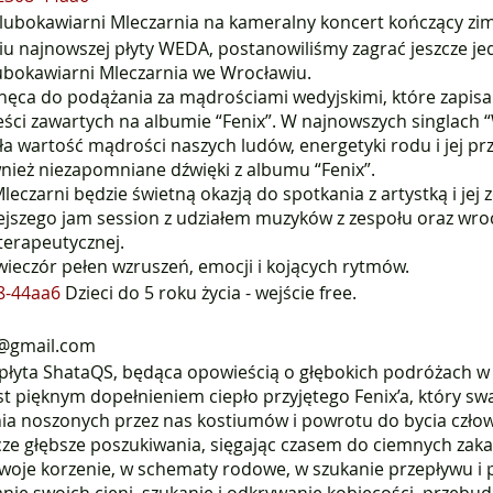
lubokawiarni Mleczarnia na kameralny koncert kończący z
iu najnowszej płyty WEDA, postanowiliśmy zagrać jeszcze je
ubokawiarni Mleczarnia we Wrocławiu.
chęca do podążania za mądrościami wedyjskimi, które zapisa
ci zawartych na albumie “Fenix”. W najnowszych singlach “
 wartość mądrości naszych ludów, energetyki rodu i jej pr
nież niezapomniane dźwięki z albumu “Fenix”.
eczarni będzie świetną okazją do spotkania z artystką i jej
szego jam session z udziałem muzyków z zespołu oraz wro
terapeutycznej.
ieczór pełen wzruszeń, emocji i kojących rytmów.
8-44aa6
Dzieci do 5 roku życia - wejście free.
g@gmail.com
 płyta ShataQS, będąca opowieścią o głębokich podróżach w
st pięknym dopełnieniem ciepło przyjętego Fenix’a, który s
nia noszonych przez nas kostiumów i powrotu do bycia czł
cze głębsze poszukiwania, sięgając czasem do ciemnych zak
swoje korzenie, w schematy rodowe, w szukanie przepływu i 