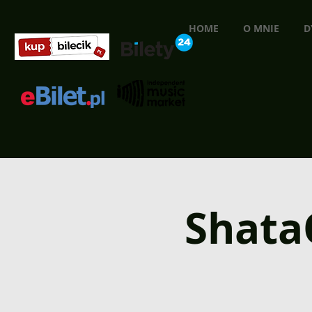
HOME
O MNIE
D
Shata