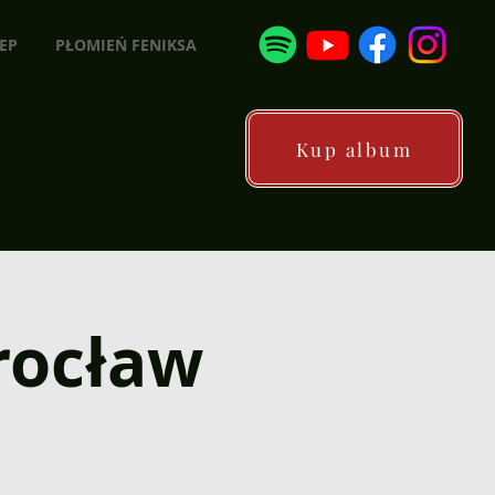
EP
PŁOMIEŃ FENIKSA
Kup album
rocław