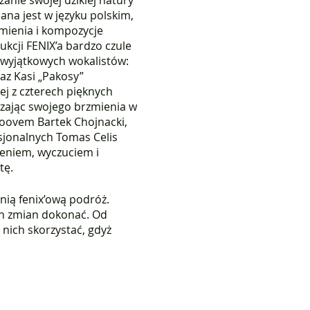
anie swojej dzikiej natury
ana jest w języku polskim,
zmienia i kompozycje
kcji FENIX’a bardzo czule
y wyjątkowych wokalistów:
az Kasi „Pakosy”
ej z czterech pięknych
yczając swojego brzmienia w
roovem Bartek Chojnacki,
usjonalnych Tomas Celis
ieniem, wyczuciem i
tę.
nią fenix’ową podróż.
ych zmian dokonać. Od
 nich skorzystać, gdyż