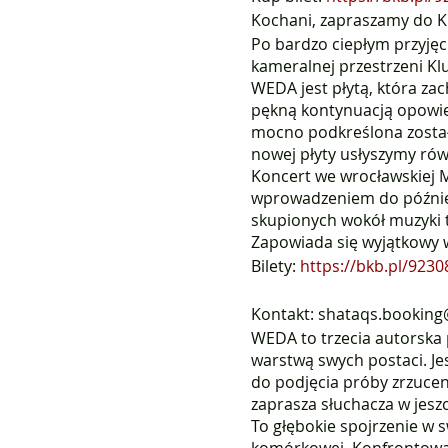
Kochani, zapraszamy do K
Po bardzo ciepłym przyjęc
kameralnej przestrzeni Kl
WEDA jest płytą, która za
pękną kontynuacją opowieś
mocno podkreślona została
nowej płyty usłyszymy rów
Koncert we wrocławskiej Ml
wprowadzeniem do później
skupionych wokół muzyki 
Zapowiada się wyjątkowy w
Bilety:
https://bkb.pl/9230
Kontakt: shataqs.bookin
WEDA to trzecia autorska
warstwą swych postaci. Je
do podjęcia próby zrzuce
zaprasza słuchacza w jesz
To głębokie spojrzenie w 