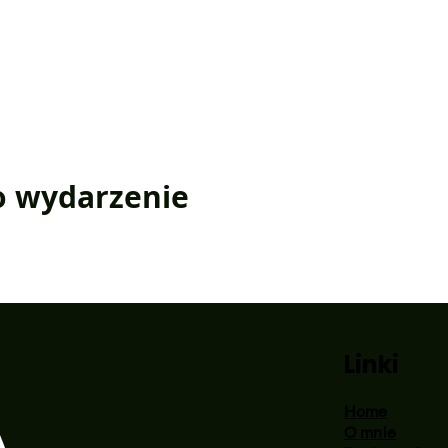
o wydarzenie
Linki
Home
O mnie