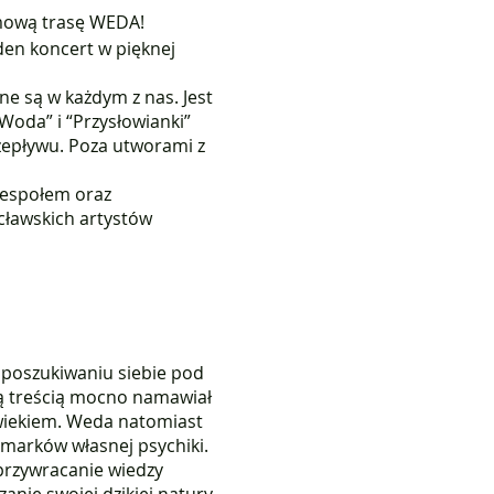
imową trasę WEDA!
den koncert w pięknej
ne są w każdym z nas. Jest
Woda” i “Przysłowianki”
zepływu. Poza utworami z
 zespołem oraz
cławskich artystów
 poszukiwaniu siebie pod
wą treścią mocno namawiał
owiekiem. Weda natomiast
amarków własnej psychiki.
przywracanie wiedzy