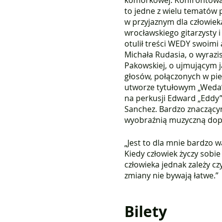
komórkowej. Konfrontowani
to jedne z wielu tematów 
w przyjaznym dla człowiek
wrocławskiego gitarzysty 
otulił treści WEDY swoimi
Michała Rudasia, o wyrazi
Pakowskiej, o ujmującym j
głosów, połączonych w pieś
utworze tytułowym „Weda”
na perkusji Edward „Eddy”
Sanchez. Bardzo znaczącym
wyobraźnią muzyczną dopow
„Jest to dla mnie bardzo 
Kiedy człowiek życzy sobi
człowieka jednak zależy cz
zmiany nie bywają łatwe.”
Bilety