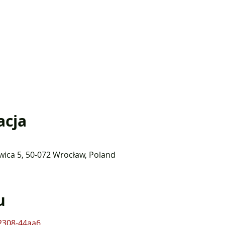
acja
wica 5, 50-072 Wrocław, Poland
u
92308-44aa6