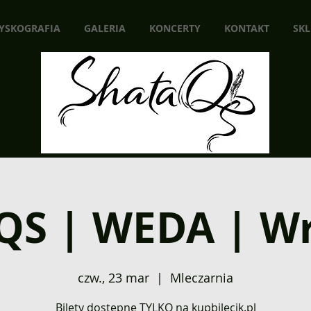
YSKOGRAFIA
GALERIA
KONCERTY
KONTAKT
SKL
QS | WEDA | W
czw., 23 mar
  |  
Mleczarnia
Bilety dostępne TYLKO na kupbilecik.pl