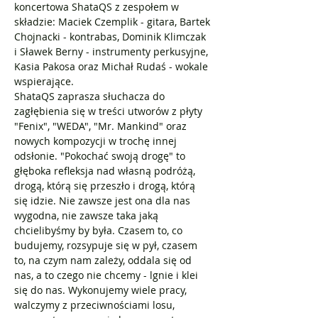
koncertowa ShataQS z zespołem w 
składzie: Maciek Czemplik - gitara, Bartek 
Chojnacki - kontrabas, Dominik Klimczak 
i Sławek Berny - instrumenty perkusyjne, 
Kasia Pakosa oraz Michał Rudaś - wokale 
wspierające. 
ShataQS zaprasza słuchacza do 
zagłębienia się w treści utworów z płyty 
"Fenix", "WEDA", "Mr. Mankind" oraz 
nowych kompozycji w trochę innej 
odsłonie. "Pokochać swoją drogę" to 
głęboka refleksja nad własną podróżą, 
drogą, którą się przeszło i drogą, którą 
się idzie. Nie zawsze jest ona dla nas 
wygodna, nie zawsze taka jaką 
chcielibyśmy by była. Czasem to, co 
budujemy, rozsypuje się w pył, czasem 
to, na czym nam zależy, oddala się od 
nas, a to czego nie chcemy - lgnie i klei 
się do nas. Wykonujemy wiele pracy, 
walczymy z przeciwnościami losu, 