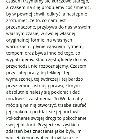
czasem trzymamy się kurczowo starego, 
a czasem na siłę próbujemy coś zmienić, 
by w pewnej chwili odkryć, a następnie 
zrozumieć, że to, co nam jest 
przeznaczone, przybywa do nas w swoim 
własnym czasie, w swojej własnej 
oryginalnej formie, na własnych 
warunkach i płynie własnym rytmem, 
tempem oraz bywa inne od tego, co 
wypatrujemy. Stąd często, kiedy do nas 
przychodzi, nie rozpoznajemy. Czasem 
przy całej pracy, tej lekkiej i tej 
wymuszonej, tej twórczej i tej bardzo 
przyziemnej, istnieją prawa, którym 
absolutnie należy się pokłonić i dać 
możliwość zaistnienia. To Weda i aby 
móc się na nią otworzyć, trzeba zaufać 
jej znakom i poddać się jej nurtowi. 
Pokochanie swojej drogi to pokochanie 
swojej historii. Przyjęcie wszystkich 
zdarzeń bez znaczenia jakie były. Im 
więcej ukłonu wobec drogi jaką się 