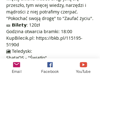
przeszło, tym więcej wiedzy, narzędzi i 
mądrości z niej potrafimy czerpać. 
"Pokochać swoją drogę" to "Zaufać życiu".
🎫 𝗕𝗶𝗹𝗲𝘁𝘆: 120zł
Godzina otwarcia bramki: 18:00
KupBilecik.pl: https://bkb.pl/115195-
5190d
🎦 Teledyski:
ShataQS - "Światło" 
https://youtu.be/62QavrMmGGo
ShataQS - "Ogród" https://tiny.pl/ccs7h
Email
Facebook
YouTube
ShataQS - Lustro" https://tiny.pl/ccs7q
ShataQS - "Demon"https://tiny.pl/ccs7m
ShataQS - "Motyl" https://tiny.pl/ccs7t
ShataQS - “Weda” 
https://youtu.be/GmskWt7FQ
ShataQs - "Fenix" 
https://youtu.be/eI5nODqanmI
Strona Artysty: www.ShataQS.com
foto: Roland Okoń